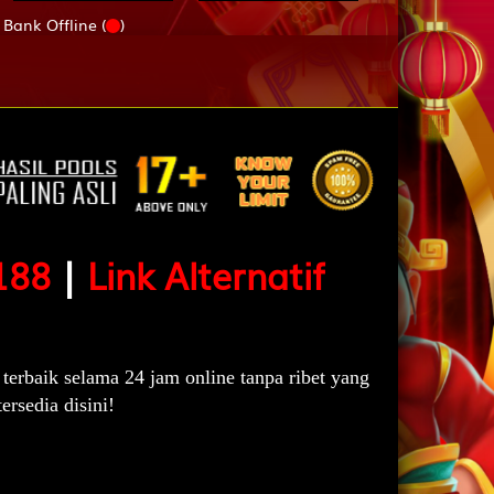
/
Bank Offline (
)
188
|
Link Alternatif
terbaik selama 24 jam online tanpa ribet yang
rsedia disini!